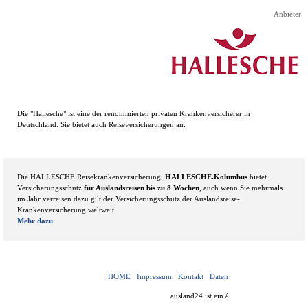
Direkt zum Seiteninhalt
Anbieter
Die "Hallesche" ist eine der renommierten privaten Krankenversicherer in
Deutschland. Sie bietet auch Reiseversicherungen an.
Die HALLESCHE Reisekrankenversicherung:
HALLESCHE.Kolumbus
bietet
Versicherungsschutz
für Auslandsreisen bis zu 8 Wochen
, auch wenn Sie mehrmals
im Jahr verreisen dazu gilt der Versicherungsschutz der Auslandsreise-
Krankenversicherung weltweit.
Mehr dazu
HOME
Impressum
Kontakt
Datenschutzerklärung
Nutzu
ausland24 ist ein Angebot von
v-f-d.de