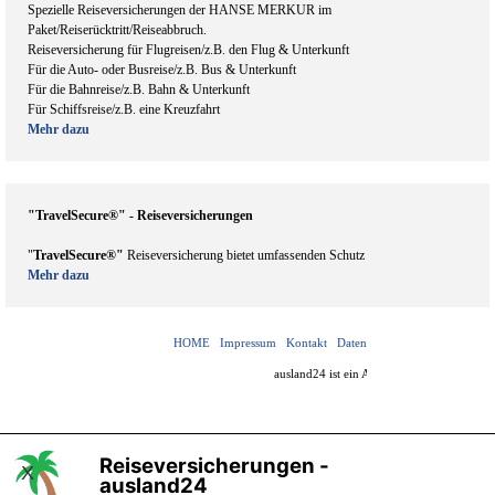
Spezielle Reiseversicherungen der HANSE MERKUR im
Paket/Reiserücktritt/Reiseabbruch.
Reiseversicherung für Flugreisen/z.B. den Flug & Unterkunft
Für die Auto- oder Busreise/z.B. Bus & Unterkunft
Für die Bahnreise/z.B. Bahn & Unterkunft
Für Schiffsreise/z.B. eine Kreuzfahrt
Mehr dazu
"TravelSecure®" - Reiseversicherungen
"
TravelSecure®"
Reiseversicherung bietet umfassenden Schutz
Mehr dazu
HOME
Impressum
Kontakt
Datenschutzerklärung
Nutzu
ausland24 ist ein Angebot von
v-f-d.de
Reiseversicherungen -
X
ausland24