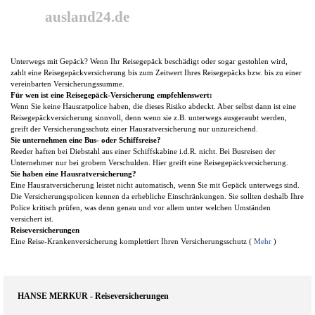
Direkt zum Seiteninhalt
ausland24.de
Unterwegs mit Gepäck? Wenn Ihr Reisegepäck beschädigt oder sogar gestohlen wird,
zahlt eine Reisegepäckversicherung bis zum Zeitwert Ihres Reisegepäcks bzw. bis zu einer
vereinbarten Versicherungssumme.
Für wen ist eine Reisegepäck-Versicherung empfehlenswert:
Wenn Sie keine Hausrat­police haben, die dieses Risiko abdeckt. Aber selbst dann ist eine
Reisege­päck­versicherung sinn­voll, denn wenn sie z.B. unterwegs ausgeraubt werden,
greift der Versicherungsschutz einer Hausratversicherung nur unzureichend.
Sie unternehmen eine Bus- oder Schiffsreise?
Reeder haften bei Diebstahl aus einer Schiffs­kabine i.d.R. nicht. Bei Busreisen der
Unternehmer nur bei grobem Verschulden. Hier greift eine Reisegepäckversicherung.
Sie haben eine Hausratversicherung?
Eine Hausratversicherung leistet nicht automatisch, wenn Sie mit Gepäck unterwegs sind.
Die Versicherungspolicen kennen da erhebliche Einschränkungen. Sie sollten deshalb Ihre
Police kritisch prüfen, was denn genau und vor allem unter welchen Umständen
versichert ist.
Reiseversicherungen
Eine Reise-Krankenversicherung komplettiert Ihren Versicherungsschutz (
Mehr
)
HANSE MERKUR - Reiseversicherungen