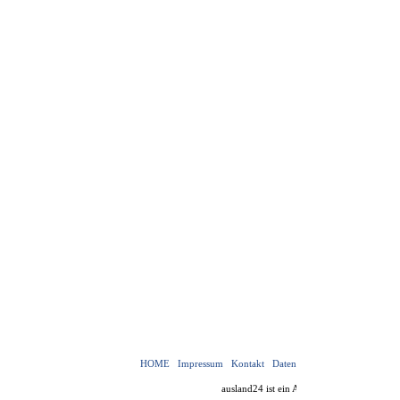
HOME
Impressum
Kontakt
Datenschutzerklärung
Nutzu
ausland24 ist ein Angebot von
v-f-d.de