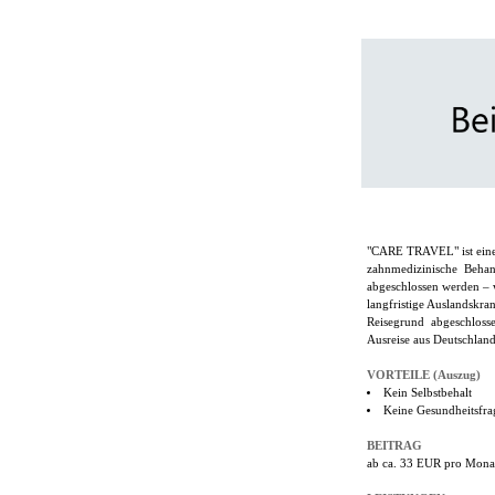
"CARE TRAVEL" ist eine 
zahnmedizinische Behand
abgeschlossen werden –
langfristige Auslandskra
Reisegrund abgeschlosse
Ausreise aus Deutschlan
VORTEILE (Auszug)
Kein Selbstbehalt
Keine Gesundheitsfra
BEITRAG
ab ca. 33 EUR pro Mona