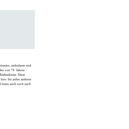
ationäre, ambulante und
lter von 74 Jahren
Meldeadresse.
Diese
 bzw. für jeden anderen
el kann auch noch nach