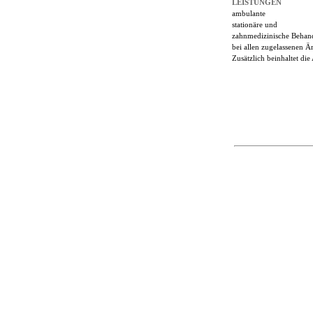
LEISTUNGEN
ambulante
stationäre und
zahnmedizinische Behan
bei allen zugelassenen Ä
Zusätzlich beinhaltet d