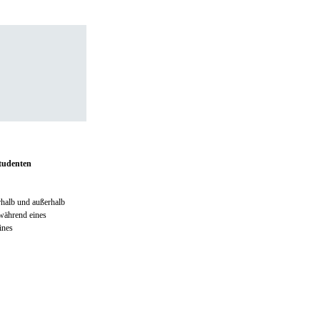
tudenten
rhalb und außerhalb
während eines
ines