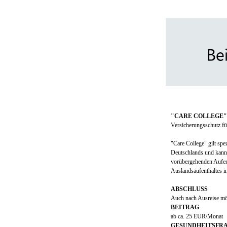
"CARE COLLEGE"
Versicherungsschutz fü
"Care College" gilt sp
Deutschlands und kann
vorübergehenden Aufent
Auslandsaufenthaltes 
ABSCHLUSS
Auch nach Ausreise mö
BEITRAG
ab ca. 25 EUR/Monat
GESUNDHEITSFR